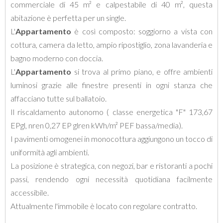
commerciale di 45 m² e calpestabile di 40 m², questa
abitazione è perfetta per un single.
L'
Appartamento
è così composto: soggiorno a vista con
cottura, camera da letto, ampio ripostiglio, zona lavanderia e
bagno moderno con doccia.
L'
Appartamento
si trova al primo piano, e offre ambienti
luminosi grazie alle finestre presenti in ogni stanza che
affacciano tutte sul ballatoio.
Il riscaldamento autonomo ( classe energetica "F" 173,67
EPgl, nren 0,27 EP glren kWh/m² PEF bassa/media).
I pavimenti omogenei in monocottura aggiungono un tocco di
uniformità agli ambienti.
La posizione è strategica, con negozi, bar e ristoranti a pochi
passi, rendendo ogni necessità quotidiana facilmente
accessibile.
Attualmente l'immobile è locato con regolare contratto.